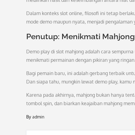
Dalam konteks slot online, filosofi ini tetap berl
mode demo maupun nyata, menjadi pengalaman 
Penutup: Menikmati Mahjong
Demo play di slot mahjong adalah cara sempurna
menikmati permainan dengan pikiran yang ringan
Bagi pemain baru, ini adalah gerbang terbaik unt
Dan siapa tahu, mungkin lewat demo play, kamu 
Karena pada akhirnya, mahjong bukan hanya tenta
tombol spin, dan biarkan keajaiban mahjong mem
By
admin