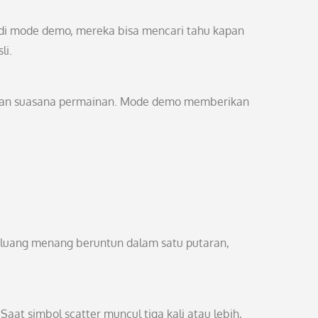
di mode demo, mereka bisa mencari tahu kapan
li.
si dan suasana permainan. Mode demo memberikan
eluang menang beruntun dalam satu putaran,
at simbol scatter muncul tiga kali atau lebih,