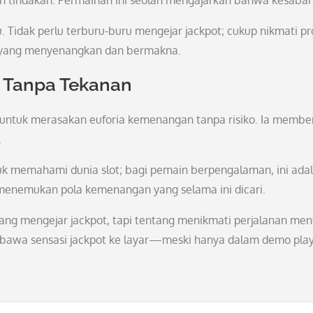
aku. Tidak perlu terburu-buru mengejar jackpot; cukup nikmati pr
yang menyenangkan dan bermakna.
 Tanpa Tekanan
 untuk merasakan euforia kemenangan tanpa risiko. Ia member
.
uk memahami dunia slot; bagi pemain berpengalaman, ini adala
menemukan pola kemenangan yang selama ini dicari.
ng mengejar jackpot, tapi tentang menikmati perjalanan menuj
bawa sensasi jackpot ke layar—meski hanya dalam demo play