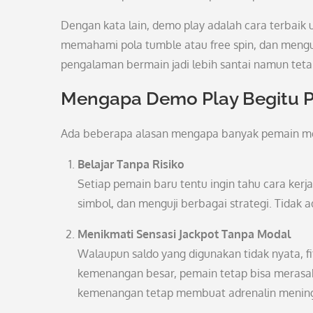
Dengan kata lain, demo play adalah cara terbaik
memahami pola tumble atau free spin, dan menguj
pengalaman bermain jadi lebih santai namun teta
Mengapa Demo Play Begitu P
Ada beberapa alasan mengapa banyak pemain me
Belajar Tanpa Risiko
Setiap pemain baru tentu ingin tahu cara ker
simbol, dan menguji berbagai strategi. Tidak
Menikmati Sensasi Jackpot Tanpa Modal
Walaupun saldo yang digunakan tidak nyata, fi
kemenangan besar, pemain tetap bisa merasaka
kemenangan tetap membuat adrenalin mening