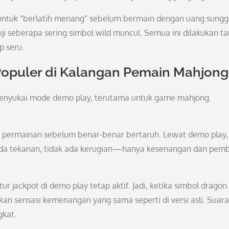
 untuk “berlatih menang” sebelum bermain dengan uang sunggu
i seberapa sering simbol wild muncul. Semua ini dilakukan 
p seru.
opuler di Kalangan Pemain Mahjong
nyukai mode demo play, terutama untuk game mahjong.
ja permainan sebelum benar-benar bertaruh. Lewat demo play
 ada tekanan, tidak ada kerugian—hanya kesenangan dan pemb
tur jackpot di demo play tetap aktif. Jadi, ketika simbol dra
n sensasi kemenangan yang sama seperti di versi asli. Suara 
kat.