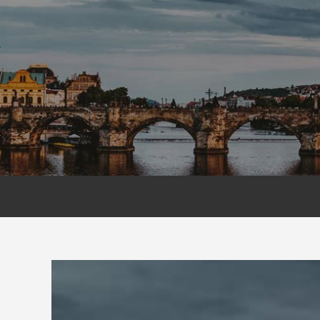
Skip
to
content