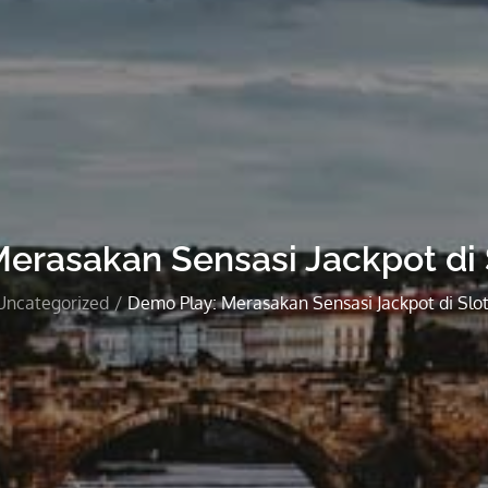
erasakan Sensasi Jackpot di
Uncategorized
Demo Play: Merasakan Sensasi Jackpot di Slo