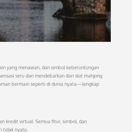
esain yang menawan, dan simbol keberuntungan
sensasi seru dan mendebarkan dari slot mahjong
laman bermain seperti di dunia nyata—lengkap
n kredit virtual. Semua fitur, simbol, dan
 tidak nyata.