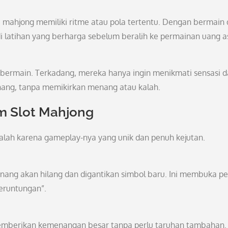
mahjong memiliki ritme atau pola tertentu. Dengan bermain 
di latihan yang berharga sebelum beralih ke permainan uang as
li bermain. Terkadang, mereka hanya ingin menikmati sensa
ang, tanpa memikirkan menang atau kalah.
m Slot Mahjong
dalah karena gameplay-nya yang unik dan penuh kejutan.
nang akan hilang dan digantikan simbol baru. Ini membuka p
eruntungan”.
memberikan kemenangan besar tanpa perlu taruhan tambahan. Sa