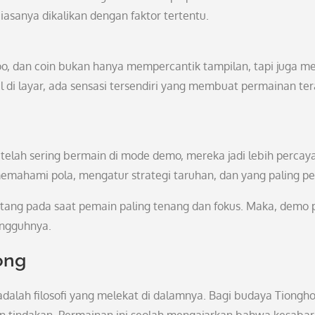
iasanya dikalikan dengan faktor tertentu.
o, dan coin bukan hanya mempercantik tampilan, tapi juga 
 di layar, ada sensasi tersendiri yang membuat permainan ter
ah sering bermain di mode demo, mereka jadi lebih percaya d
ahami pola, mengatur strategi taruhan, dan yang paling p
tang pada saat pemain paling tenang dan fokus. Maka, demo 
ungguhnya.
jong
alah filosofi yang melekat di dalamnya. Bagi budaya Tiongho
an tindakan. Permainan ini seolah mengajarkan bahwa kesaba