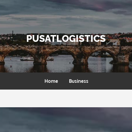
PUSATLOGISTICS
Home
Business