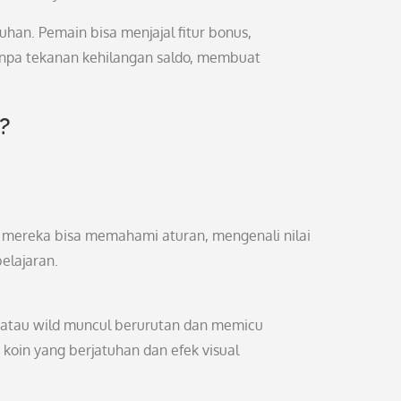
han. Pemain bisa menjajal fitur bonus,
tanpa tekanan kehilangan saldo, membuat
?
, mereka bisa memahami aturan, mengenali nilai
elajaran.
gon atau wild muncul berurutan dan memicu
koin yang berjatuhan dan efek visual