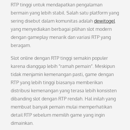
RTP tinggi untuk mendapatkan pengalaman
bermain yang lebih stabil. Salah satu platform yang
sering disebut dalam komunitas adalah
dewitogel
yang menyediakan berbagai pilihan slot modern
dengan gameplay menarik dan variasi RTP yang
beragam.
Slot online dengan RTP tinggi semakin populer
karena dianggap lebih “ramah pemain”. Meskipun
tidak menjamin kemenangan pasti, game dengan
RTP yang lebih tinggi biasanya memberikan
distribusi kemenangan yang terasa lebih konsisten
dibanding slot dengan RTP rendah. Hal inilah yang
membuat banyak pemain mulai memperhatikan
detail RTP sebelum memilih game yang ingin
dimainkan.