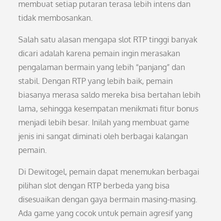
membuat setiap putaran terasa lebih intens dan
tidak membosankan.
Salah satu alasan mengapa slot RTP tinggi banyak
dicari adalah karena pemain ingin merasakan
pengalaman bermain yang lebih “panjang” dan
stabil. Dengan RTP yang lebih baik, pemain
biasanya merasa saldo mereka bisa bertahan lebih
lama, sehingga kesempatan menikmati fitur bonus
menjadi lebih besar. Inilah yang membuat game
jenis ini sangat diminati oleh berbagai kalangan
pemain.
Di Dewitogel, pemain dapat menemukan berbagai
pilihan slot dengan RTP berbeda yang bisa
disesuaikan dengan gaya bermain masing-masing.
Ada game yang cocok untuk pemain agresif yang