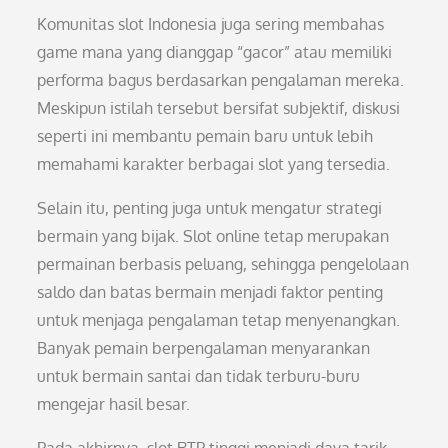
Komunitas slot Indonesia juga sering membahas
game mana yang dianggap “gacor” atau memiliki
performa bagus berdasarkan pengalaman mereka.
Meskipun istilah tersebut bersifat subjektif, diskusi
seperti ini membantu pemain baru untuk lebih
memahami karakter berbagai slot yang tersedia.
Selain itu, penting juga untuk mengatur strategi
bermain yang bijak. Slot online tetap merupakan
permainan berbasis peluang, sehingga pengelolaan
saldo dan batas bermain menjadi faktor penting
untuk menjaga pengalaman tetap menyenangkan.
Banyak pemain berpengalaman menyarankan
untuk bermain santai dan tidak terburu-buru
mengejar hasil besar.
Pada akhirnya, slot RTP tinggi menjadi daya tarik