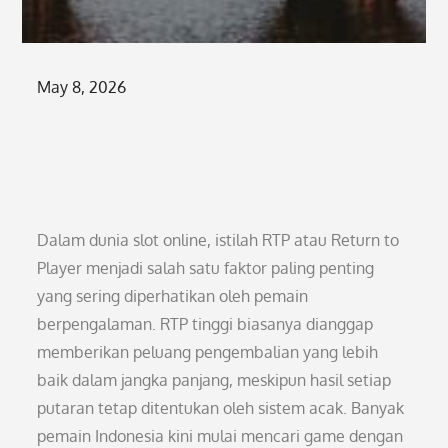
Posted
May 8, 2026
on
Dalam dunia slot online, istilah RTP atau Return to
Player menjadi salah satu faktor paling penting
yang sering diperhatikan oleh pemain
berpengalaman. RTP tinggi biasanya dianggap
memberikan peluang pengembalian yang lebih
baik dalam jangka panjang, meskipun hasil setiap
putaran tetap ditentukan oleh sistem acak. Banyak
pemain Indonesia kini mulai mencari game dengan