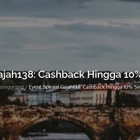
ajah138: Cashback Hingga 10
ategorized
Event Spesial Gajah138: Cashback Hingga 10% Se