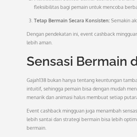
fleksibilitas bagi pemain untuk mencoba berb
Tetap Bermain Secara Konsisten:
Semakin akt
Dengan pendekatan ini, event cashback mingguan 
lebih aman.
Sensasi Bermain d
Gajah138 bukan hanya tentang keuntungan tamba
intuitif, sehingga pemain bisa dengan mudah mena
menarik dan animasi halus membuat setiap putaran
Event cashback mingguan juga menambah sensasi
lebih santai dan strategi bermain bisa lebih op
bermain.