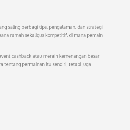
ng saling berbagi tips, pengalaman, dan strategi
ana ramah sekaligus kompetitif, di mana pemain
 event cashback atau meraih kemenangan besar
tentang permainan itu sendiri, tetapi juga