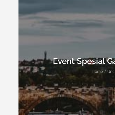
Event Spesial G
Home
Unc