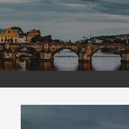
Skip
to
content