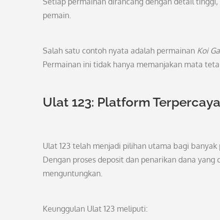
Setiap permainan dirancang dengan detail tinggi
pemain.
Salah satu contoh nyata adalah permainan
Koi Ga
Permainan ini tidak hanya memanjakan mata tetap
Ulat 123: Platform Terpercay
Ulat 123 telah menjadi pilihan utama bagi banyak 
Dengan proses deposit dan penarikan dana yang c
menguntungkan.
Keunggulan Ulat 123 meliputi: