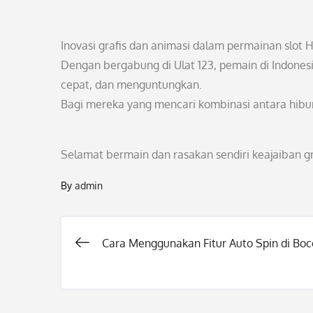
Inovasi grafis dan animasi dalam permainan slot
Dengan bergabung di Ulat 123, pemain di Indon
cepat, dan menguntungkan.
Bagi mereka yang mencari kombinasi antara hibur
Selamat bermain dan rasakan sendiri keajaiban gr
By
admin
Cara Menggunakan Fitur Auto Spin di Bo
Post
navigation