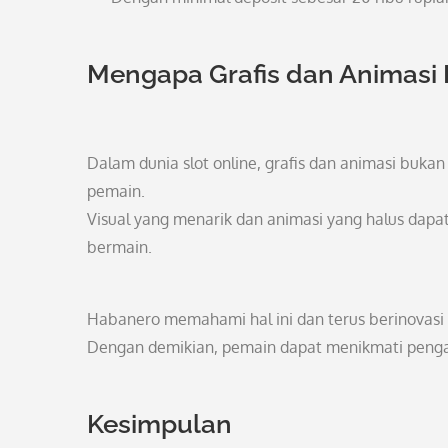
Mengapa Grafis dan Animasi
Dalam dunia slot online, grafis dan animasi buk
pemain.
Visual yang menarik dan animasi yang halus da
bermain.
Habanero memahami hal ini dan terus berinovasi
Dengan demikian, pemain dapat menikmati peng
Kesimpulan