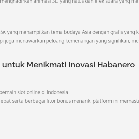
, menghadirkan animasi 3D yang halus dan efek suara yang me
te
, yang menampilkan tema budaya Asia dengan grafis yang k
i juga menawarkan peluang kemenangan yang signifikan, menj
a untuk Menikmati Inovasi Habanero
pemain slot online di Indonesia.
epat serta berbagai fitur bonus menarik, platform ini memas