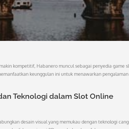
emakin kompetitif, Habanero muncul sebagai penyedia game slo
emanfaatkan keunggulan ini untuk menawarkan pengalaman be
an Teknologi dalam Slot Online
ungkan desain visual yang memukau dengan teknologi cang