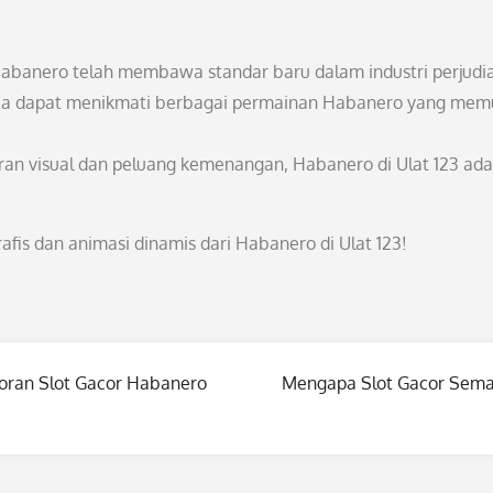
 Habanero telah membawa standar baru dalam industri perjudia
esia dapat menikmati berbagai permainan Habanero yang me
an visual dan peluang kemenangan, Habanero di Ulat 123 adal
afis dan animasi dinamis dari Habanero di Ulat 123!
coran Slot Gacor Habanero
Mengapa Slot Gacor Semak