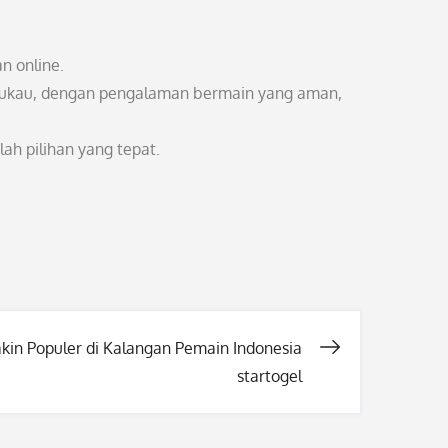
n online.
mukau, dengan pengalaman bermain yang aman,
ah pilihan yang tepat.
in Populer di Kalangan Pemain Indonesia
startogel