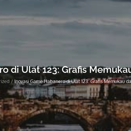
o di Ulat 123: Grafis Memukau
ized
Inovasi Game Habanero di Ulat 123: Grafis Memukau da