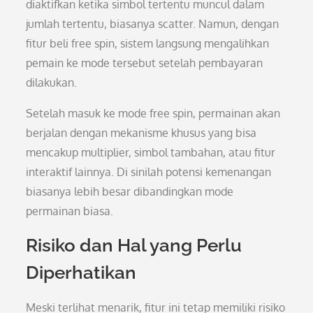
diaktifkan ketika simbol tertentu muncul dalam
jumlah tertentu, biasanya scatter. Namun, dengan
fitur beli free spin, sistem langsung mengalihkan
pemain ke mode tersebut setelah pembayaran
dilakukan.
Setelah masuk ke mode free spin, permainan akan
berjalan dengan mekanisme khusus yang bisa
mencakup multiplier, simbol tambahan, atau fitur
interaktif lainnya. Di sinilah potensi kemenangan
biasanya lebih besar dibandingkan mode
permainan biasa.
Risiko dan Hal yang Perlu
Diperhatikan
Meski terlihat menarik, fitur ini tetap memiliki risiko