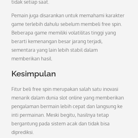
tidak setiap saat.
Pemain juga disarankan untuk memahami karakter
game terlebih dahulu sebelum membeli free spin.
Beberapa game memiliki volatilitas tinggi yang
berarti kemenangan besar jarang terjadi,
sementara yang lain lebih stabil dalam
memberikan hasil.
Kesimpulan
Fitur beli free spin merupakan salah satu inovasi
menarik dalam dunia slot online yang memberikan
pengalaman bermain lebih cepat dan langsung ke
inti permainan. Meski begitu, hasilnya tetap
bergantung pada sistem acak dan tidak bisa
diprediksi.