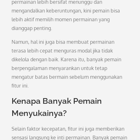
permainan lebih bersifat menunggu dan
mengandalkan keberuntungan, kini pemain bisa
lebih aktif memilih momen permainan yang
dianggap penting.
Namun, hal ini juga bisa membuat permainan
terasa lebih cepat menguras modal jika tidak
dikelola dengan baik. Karena itu, banyak pemain
berpengalaman menyarankan untuk tetap
mengatur batas bermain sebelum menggunakan
fitur ini.
Kenapa Banyak Pemain
Menyukainya?
Selain faktor kecepatan, fitur ini juga memberikan
sensasi langsung ke inti permainan. Banyak pemain