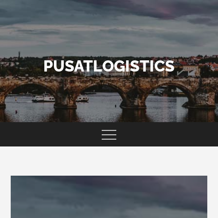
Skip
to
content
PUSATLOGISTICS