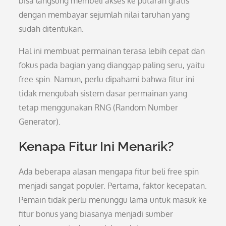
bisa langsung membeli akses ke putaran gratis
dengan membayar sejumlah nilai taruhan yang
sudah ditentukan.
Hal ini membuat permainan terasa lebih cepat dan
fokus pada bagian yang dianggap paling seru, yaitu
free spin. Namun, perlu dipahami bahwa fitur ini
tidak mengubah sistem dasar permainan yang
tetap menggunakan RNG (Random Number
Generator).
Kenapa Fitur Ini Menarik?
Ada beberapa alasan mengapa fitur beli free spin
menjadi sangat populer. Pertama, faktor kecepatan.
Pemain tidak perlu menunggu lama untuk masuk ke
fitur bonus yang biasanya menjadi sumber