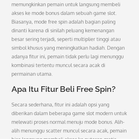
memungkinkan pemain untuk langsung membeli
akses ke mode bonus dalam sebuah game slot.
Biasanya, mode free spin adalah bagian paling
dinanti karena di sinilah peluang kemenangan
besar sering terjadi, seperti multiplier tinggi atau
simbol khusus yang meningkatkan hadiah. Dengan
adanya fitur ini, pemain tidak perlu lagi menunggu
kombinasi tertentu muncul secara acak di
permainan utama.
Apa Itu Fitur Beli Free Spin?
Secara sederhana, fitur ini adalah opsi yang
diberikan dalam beberapa game slot modern untuk
melewati proses normal menuju mode bonus. Alih-
alih menunggu scatter muncul secara acak, pemain