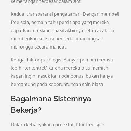
kemenangan terbesar dalam slot.
Kedua, transparansi pengalaman. Dengan membeli
free spin, pemain tahu persis apa yang mereka
dapatkan, meskipun hasil akhirnya tetap acak. Ini
memberikan sensasi berbeda dibandingkan
menunggu secara manual.
Ketiga, faktor psikologis. Banyak pemain merasa
lebih “terkontrol” karena mereka bisa memilih
kapan ingin masuk ke mode bonus, bukan hanya
bergantung pada keberuntungan spin biasa.
Bagaimana Sistemnya
Bekerja?
Dalam kebanyakan game slot, fitur free spin