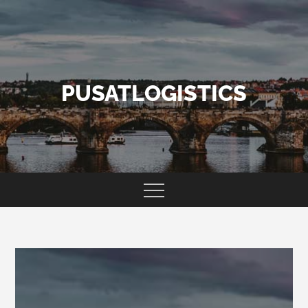
Skip
to
content
PUSATLOGISTICS