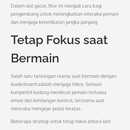
Dalam slot gacor, fitur ini menjadi cara bagi
pengembang untuk meningkatkan interaksi pemain
dan menjaga keterlibatan jangka panjang.
Tetap Fokus saat
Bermain
Salah satu tantangan utama saat bermain dengan
leaderboard adalah menjaga fokus. Sensasi
kompetitif kadang membuat pemain terbawa
emosi dan kehilangan kontrol, terutama saat
mencoba mengejar posisi teratas.
Beberapa strategi untuk tetap fokus antara lain: