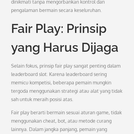
dinikmati tanpa mengorbankan kontrol dan
pengalaman bermain secara keseluruhan.
Fair Play: Prinsip
yang Harus Dijaga
Selain fokus, prinsip fair play sangat penting dalam
leaderboard slot. Karena leaderboard sering
memicu kompetisi, beberapa pemain mungkin
tergoda menggunakan strategi atau alat yang tidak
sah untuk meraih posisi atas.
Fair play berarti bermain sesuai aturan game, tidak
menggunakan cheat, bot, atau metode curang
lainnya. Dalam jangka panjang, pemain yang