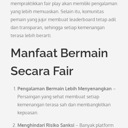
mempraktikkan fair play akan memiliki pengalaman
yang lebih memuaskan. Selain itu, komunitas
pemain yang jujur membuat leaderboard tetap adil
dan transparan, sehingga setiap kemenangan
terasa lebih berarti.
Manfaat Bermain
Secara Fair
Pengalaman Bermain Lebih Menyenangkan
–
Persaingan yang sehat membuat setiap
kemenangan terasa sah dan membangkitkan
kepuasan.
Menghindari Risiko Sanksi
– Banyak platform