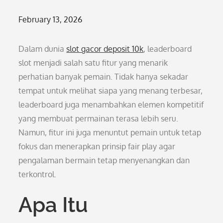
Posted
February 13, 2026
on
Dalam dunia
slot gacor deposit 10k
, leaderboard
slot menjadi salah satu fitur yang menarik
perhatian banyak pemain. Tidak hanya sekadar
tempat untuk melihat siapa yang menang terbesar,
leaderboard juga menambahkan elemen kompetitif
yang membuat permainan terasa lebih seru.
Namun, fitur ini juga menuntut pemain untuk tetap
fokus dan menerapkan prinsip fair play agar
pengalaman bermain tetap menyenangkan dan
terkontrol.
Apa Itu