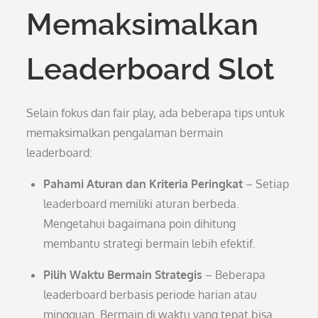
Memaksimalkan
Leaderboard Slot
Selain fokus dan fair play, ada beberapa tips untuk
memaksimalkan pengalaman bermain
leaderboard:
Pahami Aturan dan Kriteria Peringkat
– Setiap
leaderboard memiliki aturan berbeda.
Mengetahui bagaimana poin dihitung
membantu strategi bermain lebih efektif.
Pilih Waktu Bermain Strategis
– Beberapa
leaderboard berbasis periode harian atau
mingguan. Bermain di waktu yang tepat bisa