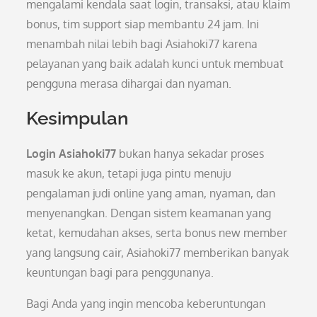
mengalami kendala saat login, transaksi, atau klaim
bonus, tim support siap membantu 24 jam. Ini
menambah nilai lebih bagi Asiahoki77 karena
pelayanan yang baik adalah kunci untuk membuat
pengguna merasa dihargai dan nyaman.
Kesimpulan
Login Asiahoki77
bukan hanya sekadar proses
masuk ke akun, tetapi juga pintu menuju
pengalaman judi online yang aman, nyaman, dan
menyenangkan. Dengan sistem keamanan yang
ketat, kemudahan akses, serta bonus new member
yang langsung cair, Asiahoki77 memberikan banyak
keuntungan bagi para penggunanya.
Bagi Anda yang ingin mencoba keberuntungan