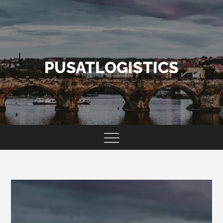
Skip
to
content
PUSATLOGISTICS