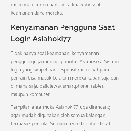
menikmati permainan tanpa khawatir soal
keamanan dana mereka.
Kenyamanan Pengguna Saat
Login Asiahoki77
Tidak hanya soal keamanan, kenyamanan
pengguna juga menjadi prioritas Asiahoki77. Sistem
login yang simpel dan responsif membuat para
pemain bisa masuk ke akun mereka kapan saja dan
di mana saja, baik lewat smartphone, tablet,
maupun komputer.
Tampilan antarmuka Asiahoki77 juga dirancang
agar mudah digunakan oleh semua kalangan,
termasuk pemula. Semua menu dan fitur dapat