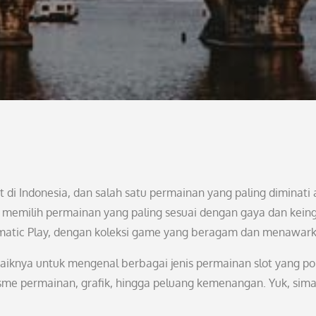
di Indonesia, dan salah satu permainan yang paling diminati 
k memilih permainan yang paling sesuai dengan gaya dan kein
agmatic Play, dengan koleksi game yang beragam dan menawar
baiknya untuk mengenal berbagai jenis permainan slot yang pop
sme permainan, grafik, hingga peluang kemenangan. Yuk, sima