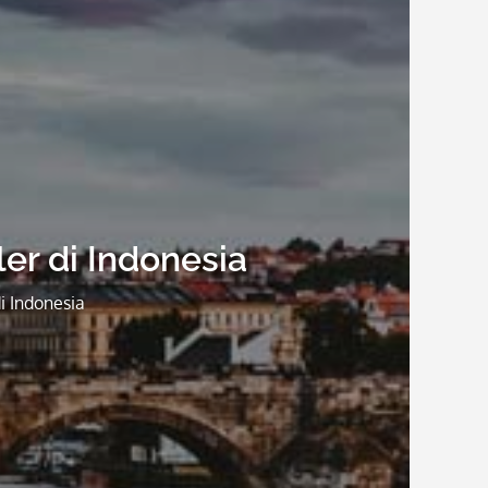
er di Indonesia
i Indonesia