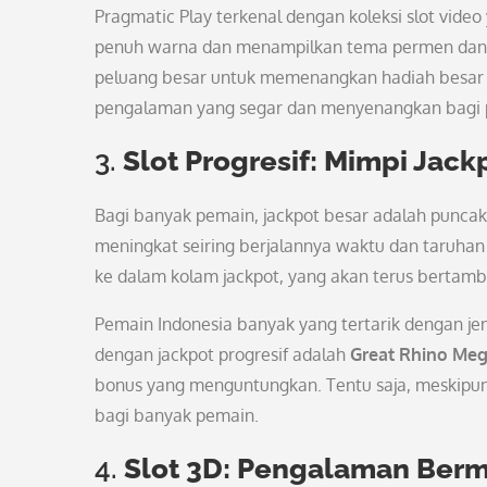
Pragmatic Play terkenal dengan koleksi slot vide
penuh warna dan menampilkan tema permen dan b
peluang besar untuk memenangkan hadiah besar me
pengalaman yang segar dan menyenangkan bagi 
3.
Slot Progresif: Mimpi Jac
Bagi banyak pemain, jackpot besar adalah puncak 
meningkat seiring berjalannya waktu dan taruhan
ke dalam kolam jackpot, yang akan terus bertam
Pemain Indonesia banyak yang tertarik dengan jen
dengan jackpot progresif adalah
Great Rhino Me
bonus yang menguntungkan. Tentu saja, meskipun
bagi banyak pemain.
4.
Slot 3D: Pengalaman Berma