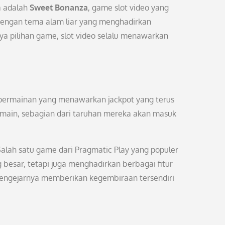
a adalah
Sweet Bonanza
, game slot video yang
dengan tema alam liar yang menghadirkan
ya pilihan game, slot video selalu menawarkan
is permainan yang menawarkan jackpot yang terus
ermain, sebagian dari taruhan mereka akan masuk
Salah satu game dari Pragmatic Play yang populer
 besar, tetapi juga menghadirkan berbagai fitur
mengejarnya memberikan kegembiraan tersendiri