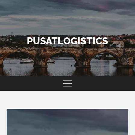
Skip
to
content
PUSATLOGISTICS