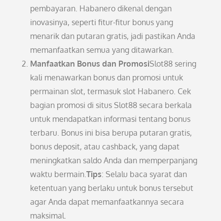
pembayaran. Habanero dikenal dengan
inovasinya, seperti fitur-fitur bonus yang
menarik dan putaran gratis, jadi pastikan Anda
memanfaatkan semua yang ditawarkan.
Manfaatkan Bonus dan Promosi
Slot88 sering
kali menawarkan bonus dan promosi untuk
permainan slot, termasuk slot Habanero. Cek
bagian promosi di situs Slot88 secara berkala
untuk mendapatkan informasi tentang bonus
terbaru. Bonus ini bisa berupa putaran gratis,
bonus deposit, atau cashback, yang dapat
meningkatkan saldo Anda dan memperpanjang
waktu bermain.
Tips
: Selalu baca syarat dan
ketentuan yang berlaku untuk bonus tersebut
agar Anda dapat memanfaatkannya secara
maksimal.