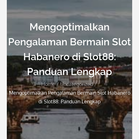
Mengoptimalkan
Pengalaman Bermain Slot
Habanero di Slot88:
Panduan Lengkap
Home
Uncategorized
Mengoptimalkan Pengalaman Bermain Slot Habanero
di Slot88: Panduan Lengkap