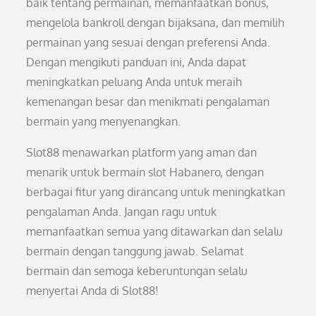
baik tentang permainan, memanfaatkan bonus,
mengelola bankroll dengan bijaksana, dan memilih
permainan yang sesuai dengan preferensi Anda.
Dengan mengikuti panduan ini, Anda dapat
meningkatkan peluang Anda untuk meraih
kemenangan besar dan menikmati pengalaman
bermain yang menyenangkan.
Slot88 menawarkan platform yang aman dan
menarik untuk bermain slot Habanero, dengan
berbagai fitur yang dirancang untuk meningkatkan
pengalaman Anda. Jangan ragu untuk
memanfaatkan semua yang ditawarkan dan selalu
bermain dengan tanggung jawab. Selamat
bermain dan semoga keberuntungan selalu
menyertai Anda di Slot88!