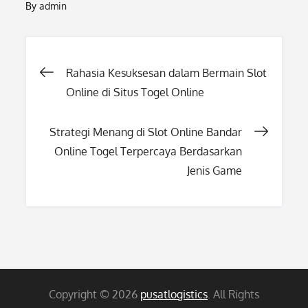
By
admin
Post
Rahasia Kesuksesan dalam Bermain Slot
Online di Situs Togel Online
navigation
Strategi Menang di Slot Online Bandar
Online Togel Terpercaya Berdasarkan
Jenis Game
Copyright © 2026
pusatlogistics
. All Rights