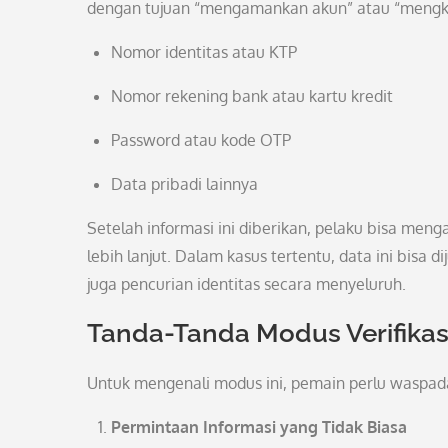
dengan tujuan “mengamankan akun” atau “mengklaim
Nomor identitas atau KTP
Nomor rekening bank atau kartu kredit
Password atau kode OTP
Data pribadi lainnya
Setelah informasi ini diberikan, pelaku bisa men
lebih lanjut. Dalam kasus tertentu, data ini bisa d
juga pencurian identitas secara menyeluruh.
Tanda-Tanda Modus Verifikas
Untuk mengenali modus ini, pemain perlu waspad
Permintaan Informasi yang Tidak Biasa