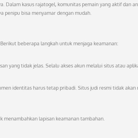
 Dalam kasus rajatogel, komunitas pemain yang aktif dan a
nya penipu bisa menyamar dengan mudah.
. Berikut beberapa langkah untuk menjaga keamanan:
n yang tidak jelas. Selalu akses akun melalui situs atau aplika
en identitas harus tetap pribadi. Situs judi resmi tidak akan
 untuk menambahkan lapisan keamanan tambahan.