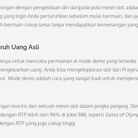
ubungan dengan pengelolaan diri daripada pola mesin slot ad
yang ingin Anda pertaruhkan sebelum mulai bermain, dan ja
lah bermain cukup lama tanpa mendapatkan kemenangan yang si
ruh Uang Asli
iknya untuk mencoba permainan di mode demo yang tersedia 
ngeluarkan uang. Anda bisa mengeksplorasi slot dari Pragma
ersebut. Mode demo adalah cara yang sangat baik untuk mempers
ngan teoritis dari sebuah mesin slot dalam jangka panjang. S
dengan RTP lebih dari 96% di Joker388, seperti
Gates of Olym
engan RTP yang juga cukup tinggi.