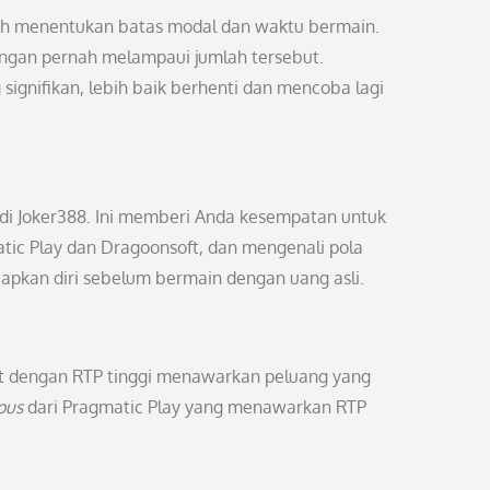
alah menentukan batas modal dan waktu bermain.
ngan pernah melampaui jumlah tersebut.
gnifikan, lebih baik berhenti dan mencoba lagi
di Joker388. Ini memberi Anda kesempatan untuk
tic Play dan Dragoonsoft, dan mengenali pola
iapkan diri sebelum bermain dengan uang asli.
lot dengan RTP tinggi menawarkan peluang yang
pus
dari Pragmatic Play yang menawarkan RTP