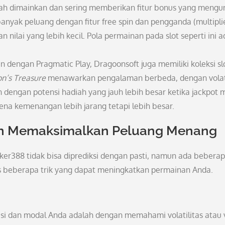
dah dimainkan dan sering memberikan fitur bonus yang mengun
nyak peluang dengan fitur free spin dan pengganda (multiplie
 nilai yang lebih kecil. Pola permainan pada slot seperti in
 dengan Pragmatic Play, Dragoonsoft juga memiliki koleksi sl
n’s Treasure
menawarkan pengalaman berbeda, dengan volatili
ngan potensi hadiah yang jauh lebih besar ketika jackpot mu
a kemenangan lebih jarang tetapi lebih besar.
 dan Memaksimalkan Peluang Menang
oker388 tidak bisa diprediksi dengan pasti, namun ada beber
 beberapa trik yang dapat meningkatkan permainan Anda.
i dan modal Anda adalah dengan memahami volatilitas atau vari