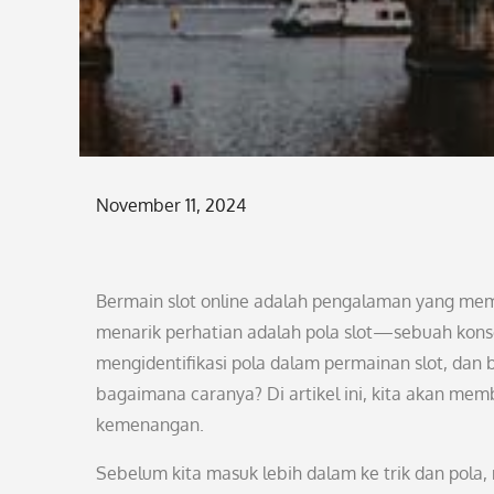
Posted
November 11, 2024
on
Bermain slot online adalah pengalaman yang memik
menarik perhatian adalah pola slot—sebuah kons
mengidentifikasi pola dalam permainan slot, da
bagaimana caranya? Di artikel ini, kita akan me
kemenangan.
Sebelum kita masuk lebih dalam ke trik dan pola, 