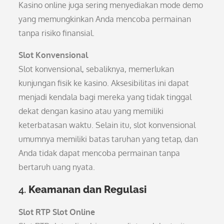
Kasino online juga sering menyediakan mode demo
yang memungkinkan Anda mencoba permainan
tanpa risiko finansial.
Slot Konvensional
Slot konvensional, sebaliknya, memerlukan
kunjungan fisik ke kasino. Aksesibilitas ini dapat
menjadi kendala bagi mereka yang tidak tinggal
dekat dengan kasino atau yang memiliki
keterbatasan waktu. Selain itu, slot konvensional
umumnya memiliki batas taruhan yang tetap, dan
Anda tidak dapat mencoba permainan tanpa
bertaruh uang nyata.
4.
Keamanan dan Regulasi
Slot RTP Slot Online