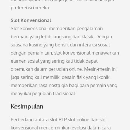
preferensi mereka.
Slot Konvensional
Slot konvensional memberikan pengalaman
bermain yang lebih langsung dan klasik. Dengan
suasana kasino yang berisik dan interaksi sosial
dengan pemain lain, slot konvensional menawarkan
elemen sosial yang sering kali tidak dapat
ditemukan dalam perjudian online. Mesin-mesin ini
juga sering kali memiliki desain fisik yang ikonik,
memberikan rasa nostalgia bagi para pemain yang
menyukai perjudian tradisional.
Kesimpulan
Perbedaan antara slot RTP slot online dan slot
konvensional mencerminkan evolusi dalam cara