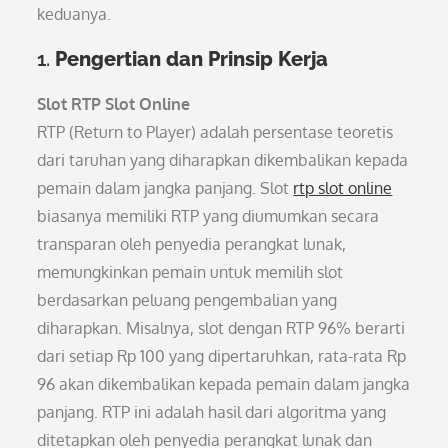
keduanya.
1.
Pengertian dan Prinsip Kerja
Slot RTP Slot Online
RTP (Return to Player) adalah persentase teoretis
dari taruhan yang diharapkan dikembalikan kepada
pemain dalam jangka panjang. Slot
rtp slot online
biasanya memiliki RTP yang diumumkan secara
transparan oleh penyedia perangkat lunak,
memungkinkan pemain untuk memilih slot
berdasarkan peluang pengembalian yang
diharapkan. Misalnya, slot dengan RTP 96% berarti
dari setiap Rp 100 yang dipertaruhkan, rata-rata Rp
96 akan dikembalikan kepada pemain dalam jangka
panjang. RTP ini adalah hasil dari algoritma yang
ditetapkan oleh penyedia perangkat lunak dan