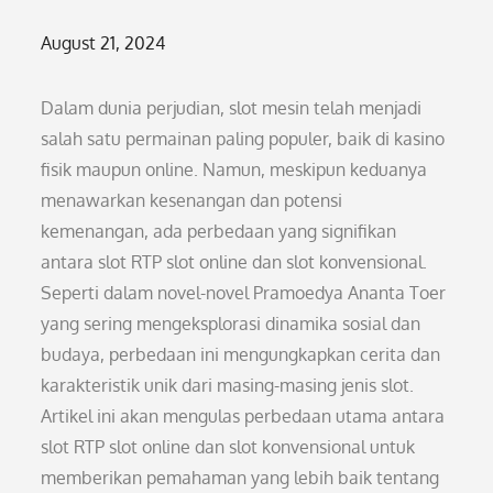
Posted
August 21, 2024
on
Dalam dunia perjudian, slot mesin telah menjadi
salah satu permainan paling populer, baik di kasino
fisik maupun online. Namun, meskipun keduanya
menawarkan kesenangan dan potensi
kemenangan, ada perbedaan yang signifikan
antara slot RTP slot online dan slot konvensional.
Seperti dalam novel-novel Pramoedya Ananta Toer
yang sering mengeksplorasi dinamika sosial dan
budaya, perbedaan ini mengungkapkan cerita dan
karakteristik unik dari masing-masing jenis slot.
Artikel ini akan mengulas perbedaan utama antara
slot RTP slot online dan slot konvensional untuk
memberikan pemahaman yang lebih baik tentang