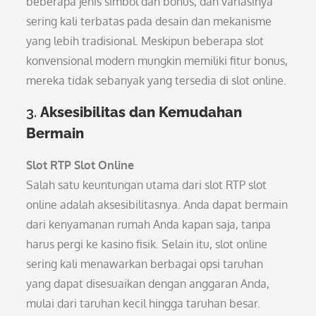
beberapa jenis simbol dan bonus, dan variasinya
sering kali terbatas pada desain dan mekanisme
yang lebih tradisional. Meskipun beberapa slot
konvensional modern mungkin memiliki fitur bonus,
mereka tidak sebanyak yang tersedia di slot online.
3.
Aksesibilitas dan Kemudahan
Bermain
Slot RTP Slot Online
Salah satu keuntungan utama dari slot RTP slot
online adalah aksesibilitasnya. Anda dapat bermain
dari kenyamanan rumah Anda kapan saja, tanpa
harus pergi ke kasino fisik. Selain itu, slot online
sering kali menawarkan berbagai opsi taruhan
yang dapat disesuaikan dengan anggaran Anda,
mulai dari taruhan kecil hingga taruhan besar.