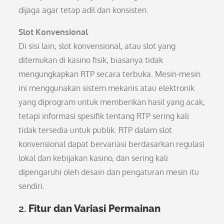
dijaga agar tetap adil dan konsisten.
Slot Konvensional
Di sisi lain, slot konvensional, atau slot yang
ditemukan di kasino fisik, biasanya tidak
mengungkapkan RTP secara terbuka. Mesin-mesin
ini menggunakan sistem mekanis atau elektronik
yang diprogram untuk memberikan hasil yang acak,
tetapi informasi spesifik tentang RTP sering kali
tidak tersedia untuk publik. RTP dalam slot
konvensional dapat bervariasi berdasarkan regulasi
lokal dan kebijakan kasino, dan sering kali
dipengaruhi oleh desain dan pengaturan mesin itu
sendiri.
2.
Fitur dan Variasi Permainan