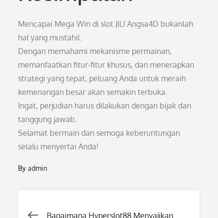
Mencapai Mega Win di slot JILI Angsa4D bukanlah
hal yang mustahil.
Dengan memahami mekanisme permainan,
memanfaatkan fitur-fitur khusus, dan menerapkan
strategi yang tepat, peluang Anda untuk meraih
kemenangan besar akan semakin terbuka.
Ingat, perjudian harus dilakukan dengan bijak dan
tanggung jawab.
Selamat bermain dan semoga keberuntungan
selalu menyertai Anda!​
By
admin
Post
Bagaimana Hyperslot88 Menyajikan