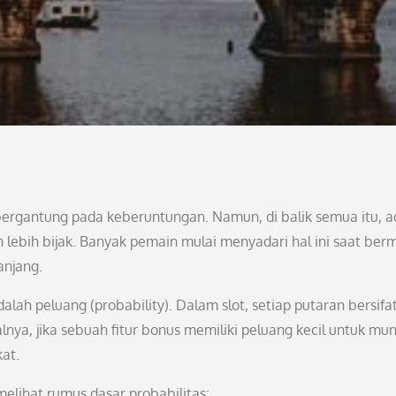
 bergantung pada keberuntungan. Namun, di balik semua itu,
ih bijak. Banyak pemain mulai menyadari hal ini saat berma
anjang.
lah peluang (probability). Dalam slot, setiap putaran bersifa
ya, jika sebuah fitur bonus memiliki peluang kecil untuk mun
at.
elihat rumus dasar probabilitas: