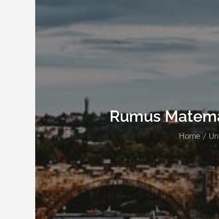
Rumus Matemat
Home
Un