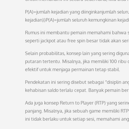
P(A)=jumlah kejadian yang diinginkanjumlah selur
kejadian}}
P
(
A
)
=
jumlah seluruh kemungkinan kejad
Rumus ini membantu pemain memahami bahwa semaki
seperti jackpot atau free spin besar tidak akan seri
Selain probabilitas, konsep lain yang sering d
putaran tertentu. Misalnya, jika memiliki 100 ribu
efektif untuk menjaga permainan tetap stabil.
Pendekatan ini sering disebut sebagai “disiplin
kehabisan saldo terlalu cepat. Banyak pemain 
Ada juga konsep Return to Player (RTP) yang seri
panjang. Misalnya, jika sebuah game memiliki RTP
ini tidak berlaku untuk setiap sesi, memahami a