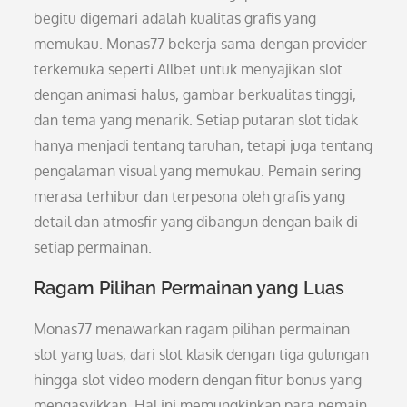
begitu digemari adalah kualitas grafis yang
memukau. Monas77 bekerja sama dengan provider
terkemuka seperti Allbet untuk menyajikan slot
dengan animasi halus, gambar berkualitas tinggi,
dan tema yang menarik. Setiap putaran slot tidak
hanya menjadi tentang taruhan, tetapi juga tentang
pengalaman visual yang memukau. Pemain sering
merasa terhibur dan terpesona oleh grafis yang
detail dan atmosfir yang dibangun dengan baik di
setiap permainan.
Ragam Pilihan Permainan yang Luas
Monas77 menawarkan ragam pilihan permainan
slot yang luas, dari slot klasik dengan tiga gulungan
hingga slot video modern dengan fitur bonus yang
mengasyikkan. Hal ini memungkinkan para pemain