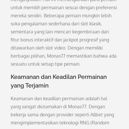
untuk memilih permainan sesuai dengan preferensi
mereka sendiri. Beberapa pemain mungkin lebih
suka pengalaman sederhana dari slot klasik,
sementara yang lain mencari kegembiraan dari
fitur bonus interaktif dan jackpot progresif yang
ditawarkan oleh slot video. Dengan memiliki
berbagai pilihan, Monas77 memastikan bahwa ada
sesuatu untuk setiap tipe pemain.
Keamanan dan Keadilan Permainan
yang Terjamin
Keamanan dan keadilan permainan adalah hal
yang sangat diutamakan di Monas77. Dengan
bekerja sama dengan provider seperti Allbet yang
mengimplementasikan teknologi RNG (Random