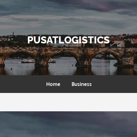
PUSATLOGISTICS
Home
Business