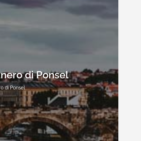
nero di Ponsel
 di Ponsel