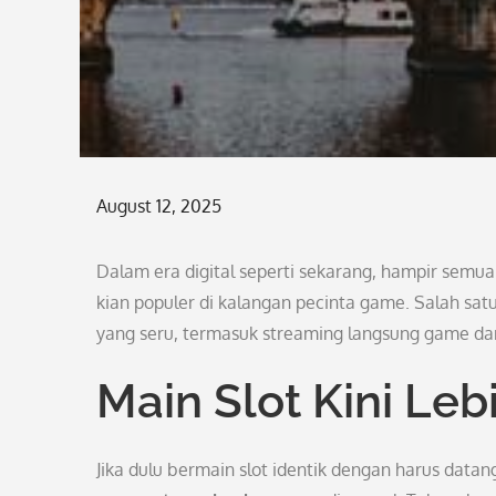
Posted
August 12, 2025
on
Dalam era digital seperti sekarang, hampir semu
kian populer di kalangan pecinta game. Salah sa
yang seru, termasuk streaming langsung game dar
Main Slot Kini Leb
Jika dulu bermain slot identik dengan harus datan