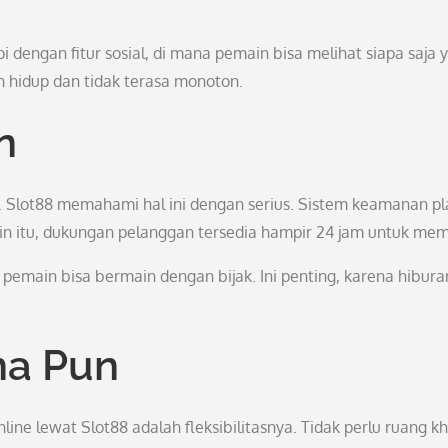
 dengan fitur sosial, di mana pemain bisa melihat siapa saj
 hidup dan tidak terasa monoton.
n
lot88 memahami hal ini dengan serius. Sistem keamanan plat
ain itu, dukungan pelanggan tersedia hampir 24 jam untuk mem
gar pemain bisa bermain dengan bijak. Ini penting, karena h
na Pun
online lewat Slot88 adalah fleksibilitasnya. Tidak perlu ruang