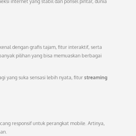
si internet yang stabil dan ponsel pintar, dunia
al dengan grafis tajam, fitur interaktif, serta
 banyak pilihan yang bisa memuaskan berbagai
 yang suka sensasi lebih nyata, fitur
streaming
ang responsif untuk perangkat mobile. Artinya,
nan.