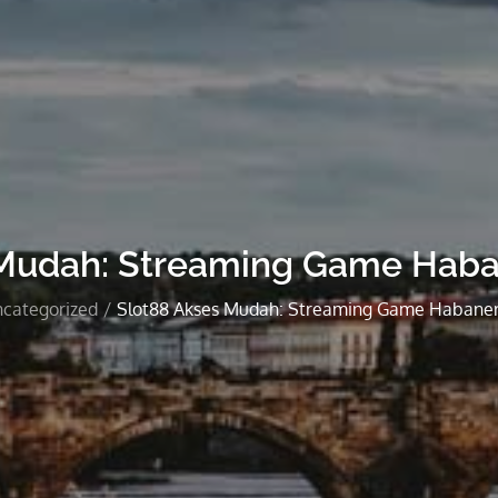
Mudah: Streaming Game Haba
categorized
Slot88 Akses Mudah: Streaming Game Habanero