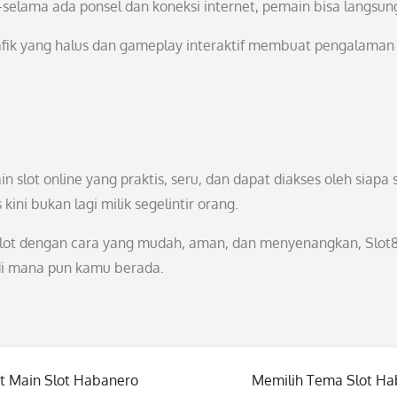
—selama ada ponsel dan koneksi internet, pemain bisa langsu
fik yang halus dan gameplay interaktif membuat pengalaman b
 slot online yang praktis, seru, dan dapat diakses oleh siap
kini bukan lagi milik segelintir orang.
slot dengan cara yang mudah, aman, dan menyenangkan, Slot8
di mana pun kamu berada.
 Main Slot Habanero
Memilih Tema Slot Haba