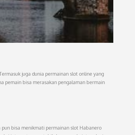
Termasuk juga dunia permainan slot online yang
ana pemain bisa merasakan pengalaman bermain
apa pun bisa menikmati permainan slot Habanero