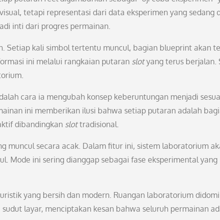
sual, tetapi representasi dari data eksperimen yang sedang di
adi inti dari progres permainan.
. Setiap kali simbol tertentu muncul, bagian blueprint akan te
rmasi ini melalui rangkaian putaran
slot
yang terus berjalan.
torium.
dalah cara ia mengubah konsep keberuntungan menjadi sesuat
ainan ini memberikan ilusi bahwa setiap putaran adalah bagian
aktif dibandingkan
slot
tradisional.
 yang muncul secara acak. Dalam fitur ini, sistem laboratoriu
cul. Mode ini sering dianggap sebagai fase eksperimental ya
uturistik yang bersih dan modern. Ruangan laboratorium didomi
 sudut layar, menciptakan kesan bahwa seluruh permainan adal