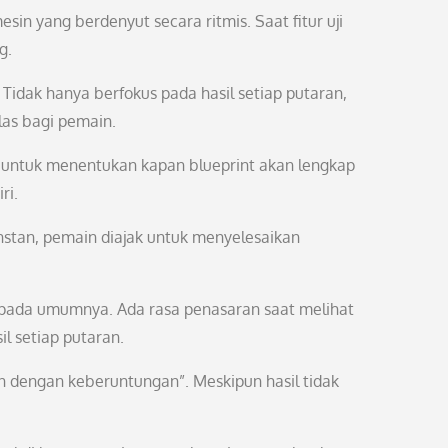
in yang berdenyut secara ritmis. Saat fitur uji
g.
Tidak hanya berfokus pada hasil setiap putaran,
las bagi pemain.
i untuk menentukan kapan blueprint akan lengkap
ri.
instan, pemain diajak untuk menyelesaikan
pada umumnya. Ada rasa penasaran saat melihat
l setiap putaran.
n dengan keberuntungan”. Meskipun hasil tidak