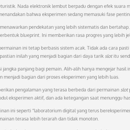
uristik. Nada elektronik lembut berpadu dengan efek suara mes
s, menandakan bahwa eksperimen sedang memasuki fase pentin
 menawarkan pendekatan yang lebih sistematis dan bertahap. 
rbentuk blueprint. Ini memberikan rasa progres yang lebih je
ermainan ini tetap berbasis sistem acak. Tidak ada cara past
kpastian inilah yang menjadi bagian dari daya tarik
slot
itu sendi
jangka panjang bagi pemain. Alih-alih hanya mengejar hasil 
n menjadi bagian dari proses eksperimen yang lebih luas.
erikan pengalaman yang terasa berbeda dari permainan
slot
odul eksperimen aktif, dan ada ketegangan saat menunggu hasi
 ini seperti “laboratorium digital yang terus bereksperime
mainan terasa lebih terarah dan tidak monoton.