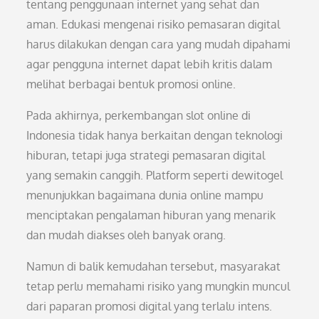
tentang penggunaan internet yang sehat dan
aman. Edukasi mengenai risiko pemasaran digital
harus dilakukan dengan cara yang mudah dipahami
agar pengguna internet dapat lebih kritis dalam
melihat berbagai bentuk promosi online.
Pada akhirnya, perkembangan slot online di
Indonesia tidak hanya berkaitan dengan teknologi
hiburan, tetapi juga strategi pemasaran digital
yang semakin canggih. Platform seperti dewitogel
menunjukkan bagaimana dunia online mampu
menciptakan pengalaman hiburan yang menarik
dan mudah diakses oleh banyak orang.
Namun di balik kemudahan tersebut, masyarakat
tetap perlu memahami risiko yang mungkin muncul
dari paparan promosi digital yang terlalu intens.