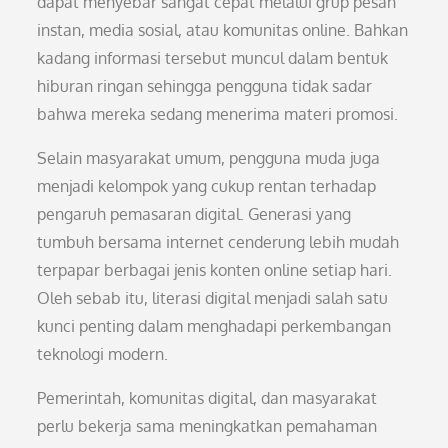
dapat menyebar sangat cepat melalui grup pesan
instan, media sosial, atau komunitas online. Bahkan
kadang informasi tersebut muncul dalam bentuk
hiburan ringan sehingga pengguna tidak sadar
bahwa mereka sedang menerima materi promosi.
Selain masyarakat umum, pengguna muda juga
menjadi kelompok yang cukup rentan terhadap
pengaruh pemasaran digital. Generasi yang
tumbuh bersama internet cenderung lebih mudah
terpapar berbagai jenis konten online setiap hari.
Oleh sebab itu, literasi digital menjadi salah satu
kunci penting dalam menghadapi perkembangan
teknologi modern.
Pemerintah, komunitas digital, dan masyarakat
perlu bekerja sama meningkatkan pemahaman