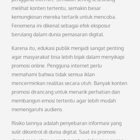
melihat konten tertentu, semakin besar
kemungkinan mereka tertarik untuk mencoba.
Fenomena ini dikenal sebagai efek eksposur
berulang dalam dunia pemasaran digital.
Karena itu, edukasi publik menjadi sangat penting
agar masyarakat bisa lebih bijak dalam menyikapi
promosi online. Pengguna internet perlu
memahami bahwa tidak semua iklan
mencerminkan realitas secara utuh. Banyak konten
promosi dirancang untuk menarik perhatian dan
membangun emosi tertentu agar lebih mudah
memengaruhi audiens.
Risiko lainnya adalah penyebaran informasi yang
sulit dikontrol di dunia digital. Saat ini promosi