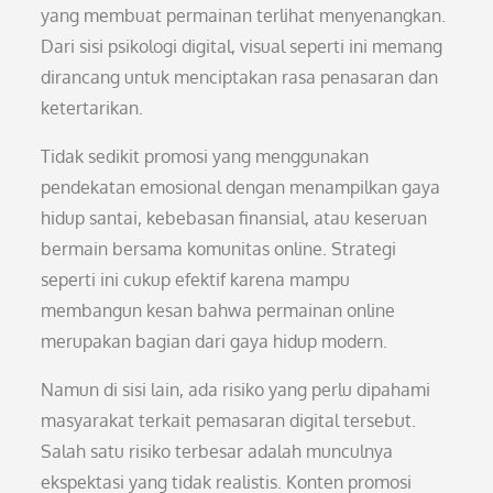
yang membuat permainan terlihat menyenangkan.
Dari sisi psikologi digital, visual seperti ini memang
dirancang untuk menciptakan rasa penasaran dan
ketertarikan.
Tidak sedikit promosi yang menggunakan
pendekatan emosional dengan menampilkan gaya
hidup santai, kebebasan finansial, atau keseruan
bermain bersama komunitas online. Strategi
seperti ini cukup efektif karena mampu
membangun kesan bahwa permainan online
merupakan bagian dari gaya hidup modern.
Namun di sisi lain, ada risiko yang perlu dipahami
masyarakat terkait pemasaran digital tersebut.
Salah satu risiko terbesar adalah munculnya
ekspektasi yang tidak realistis. Konten promosi