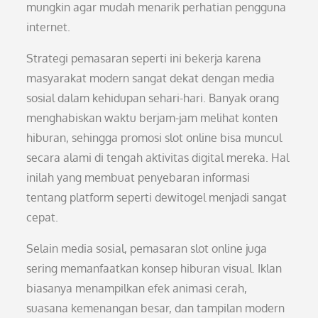
mungkin agar mudah menarik perhatian pengguna
internet.
Strategi pemasaran seperti ini bekerja karena
masyarakat modern sangat dekat dengan media
sosial dalam kehidupan sehari-hari. Banyak orang
menghabiskan waktu berjam-jam melihat konten
hiburan, sehingga promosi slot online bisa muncul
secara alami di tengah aktivitas digital mereka. Hal
inilah yang membuat penyebaran informasi
tentang platform seperti dewitogel menjadi sangat
cepat.
Selain media sosial, pemasaran slot online juga
sering memanfaatkan konsep hiburan visual. Iklan
biasanya menampilkan efek animasi cerah,
suasana kemenangan besar, dan tampilan modern