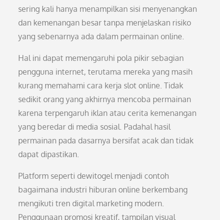
sering kali hanya menampilkan sisi menyenangkan
dan kemenangan besar tanpa menjelaskan risiko
yang sebenarnya ada dalam permainan online.
Hal ini dapat memengaruhi pola pikir sebagian
pengguna internet, terutama mereka yang masih
kurang memahami cara kerja slot online. Tidak
sedikit orang yang akhirnya mencoba permainan
karena terpengaruh iklan atau cerita kemenangan
yang beredar di media sosial. Padahal hasil
permainan pada dasarnya bersifat acak dan tidak
dapat dipastikan.
Platform seperti dewitogel menjadi contoh
bagaimana industri hiburan online berkembang
mengikuti tren digital marketing modern.
Penggunaan promosi kreatif, tampilan visual