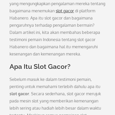
yang mengungkapkan pengalaman mereka tentang
bagaimana menemukan
slot gacor
di platform
Habanero. Apa itu slot gacor dan bagaimana
pengaruhnya terhadap pengalaman bermain?
Dalam artikel ini, kita akan membahas beberapa
testimoni pemain Indonesia tentang slot gacor
Habanero dan bagaimana hal itu memengaruhi
kesenangan dan kemenangan mereka.
Apa Itu Slot Gacor?
Sebelum masuk ke dalam testimoni pemain,
penting untuk memahami terlebih dahulu apa itu
slot gacor
. Secara sederhana, slot gacor merujuk
pada mesin slot yang memberikan kemenangan
lebih sering atau hadiah lebih besar dalam waktu