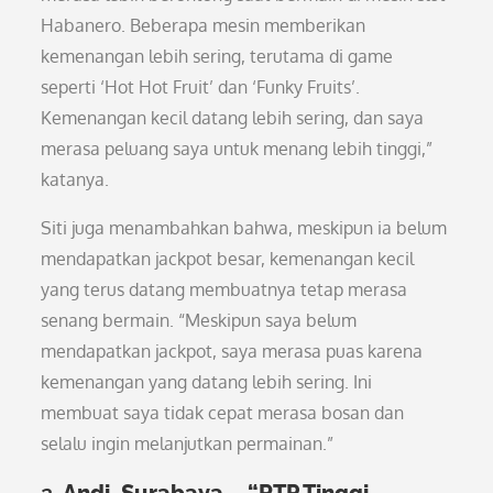
Habanero. Beberapa mesin memberikan
kemenangan lebih sering, terutama di game
seperti ‘Hot Hot Fruit’ dan ‘Funky Fruits’.
Kemenangan kecil datang lebih sering, dan saya
merasa peluang saya untuk menang lebih tinggi,”
katanya.
Siti juga menambahkan bahwa, meskipun ia belum
mendapatkan jackpot besar, kemenangan kecil
yang terus datang membuatnya tetap merasa
senang bermain. “Meskipun saya belum
mendapatkan jackpot, saya merasa puas karena
kemenangan yang datang lebih sering. Ini
membuat saya tidak cepat merasa bosan dan
selalu ingin melanjutkan permainan.”
2.
Andi, Surabaya – “RTP Tinggi