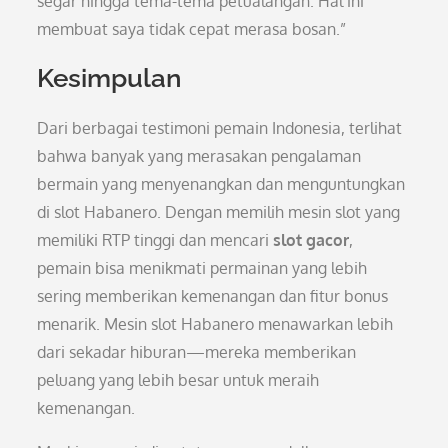
segar hingga tema-tema petualangan. Hal ini
membuat saya tidak cepat merasa bosan.”
Kesimpulan
Dari berbagai testimoni pemain Indonesia, terlihat
bahwa banyak yang merasakan pengalaman
bermain yang menyenangkan dan menguntungkan
di slot Habanero. Dengan memilih mesin slot yang
memiliki RTP tinggi dan mencari
slot gacor
,
pemain bisa menikmati permainan yang lebih
sering memberikan kemenangan dan fitur bonus
menarik. Mesin slot Habanero menawarkan lebih
dari sekadar hiburan—mereka memberikan
peluang yang lebih besar untuk meraih
kemenangan.