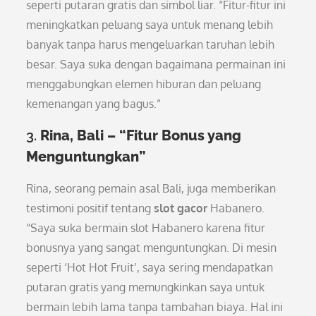
seperti putaran gratis dan simbol liar. “Fitur-fitur ini
meningkatkan peluang saya untuk menang lebih
banyak tanpa harus mengeluarkan taruhan lebih
besar. Saya suka dengan bagaimana permainan ini
menggabungkan elemen hiburan dan peluang
kemenangan yang bagus.”
3.
Rina, Bali – “Fitur Bonus yang
Menguntungkan”
Rina, seorang pemain asal Bali, juga memberikan
testimoni positif tentang
slot gacor
Habanero.
“Saya suka bermain slot Habanero karena fitur
bonusnya yang sangat menguntungkan. Di mesin
seperti ‘Hot Hot Fruit’, saya sering mendapatkan
putaran gratis yang memungkinkan saya untuk
bermain lebih lama tanpa tambahan biaya. Hal ini