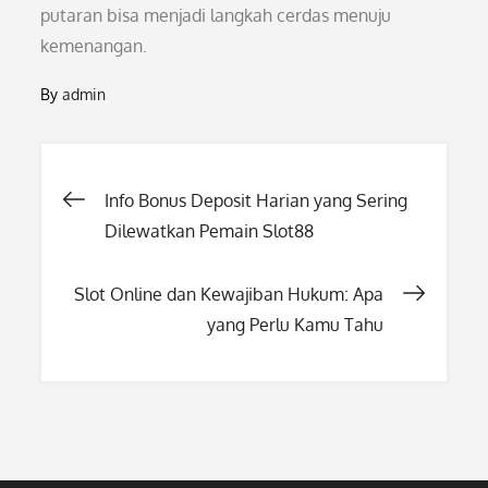
putaran bisa menjadi langkah cerdas menuju
kemenangan.
By
admin
Post
Info Bonus Deposit Harian yang Sering
Dilewatkan Pemain Slot88
navigation
Slot Online dan Kewajiban Hukum: Apa
yang Perlu Kamu Tahu