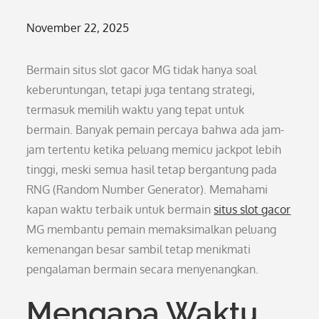
Posted
November 22, 2025
on
Bermain situs slot gacor MG tidak hanya soal
keberuntungan, tetapi juga tentang strategi,
termasuk memilih waktu yang tepat untuk
bermain. Banyak pemain percaya bahwa ada jam-
jam tertentu ketika peluang memicu jackpot lebih
tinggi, meski semua hasil tetap bergantung pada
RNG (Random Number Generator). Memahami
kapan waktu terbaik untuk bermain
situs slot gacor
MG membantu pemain memaksimalkan peluang
kemenangan besar sambil tetap menikmati
pengalaman bermain secara menyenangkan.
Mengapa Waktu