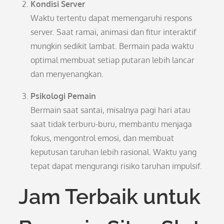
Kondisi Server
Waktu tertentu dapat memengaruhi respons
server. Saat ramai, animasi dan fitur interaktif
mungkin sedikit lambat. Bermain pada waktu
optimal membuat setiap putaran lebih lancar
dan menyenangkan.
Psikologi Pemain
Bermain saat santai, misalnya pagi hari atau
saat tidak terburu-buru, membantu menjaga
fokus, mengontrol emosi, dan membuat
keputusan taruhan lebih rasional. Waktu yang
tepat dapat mengurangi risiko taruhan impulsif.
Jam Terbaik untuk