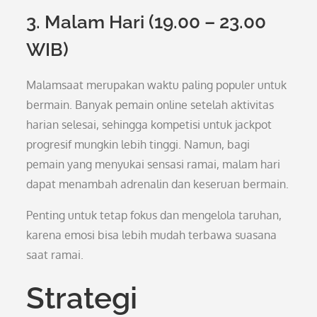
3. Malam Hari (19.00 – 23.00
WIB)
Malamsaat merupakan waktu paling populer untuk
bermain. Banyak pemain online setelah aktivitas
harian selesai, sehingga kompetisi untuk jackpot
progresif mungkin lebih tinggi. Namun, bagi
pemain yang menyukai sensasi ramai, malam hari
dapat menambah adrenalin dan keseruan bermain.
Penting untuk tetap fokus dan mengelola taruhan,
karena emosi bisa lebih mudah terbawa suasana
saat ramai.
Strategi