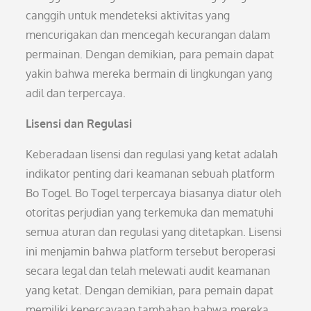
canggih untuk mendeteksi aktivitas yang
mencurigakan dan mencegah kecurangan dalam
permainan. Dengan demikian, para pemain dapat
yakin bahwa mereka bermain di lingkungan yang
adil dan terpercaya.
Lisensi dan Regulasi
Keberadaan lisensi dan regulasi yang ketat adalah
indikator penting dari keamanan sebuah platform
Bo Togel. Bo Togel terpercaya biasanya diatur oleh
otoritas perjudian yang terkemuka dan mematuhi
semua aturan dan regulasi yang ditetapkan. Lisensi
ini menjamin bahwa platform tersebut beroperasi
secara legal dan telah melewati audit keamanan
yang ketat. Dengan demikian, para pemain dapat
memiliki kepercayaan tambahan bahwa mereka