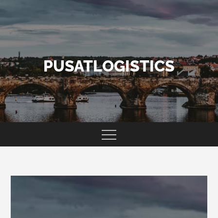
Skip
to
content
PUSATLOGISTICS