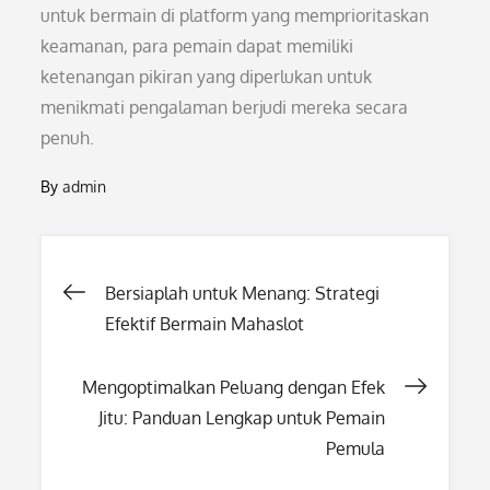
untuk bermain di platform yang memprioritaskan
keamanan, para pemain dapat memiliki
ketenangan pikiran yang diperlukan untuk
menikmati pengalaman berjudi mereka secara
penuh.
By
admin
Post
Bersiaplah untuk Menang: Strategi
Efektif Bermain Mahaslot
navigation
Mengoptimalkan Peluang dengan Efek
Jitu: Panduan Lengkap untuk Pemain
Pemula