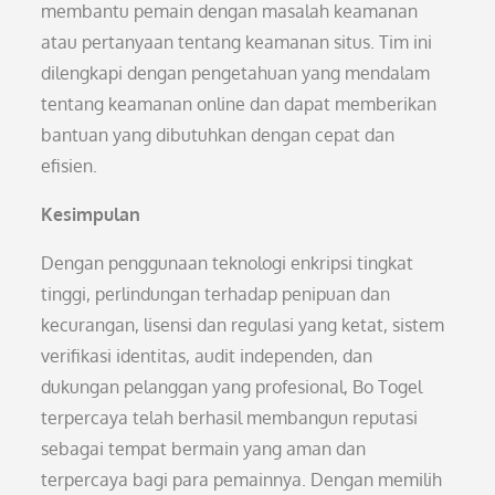
membantu pemain dengan masalah keamanan
atau pertanyaan tentang keamanan situs. Tim ini
dilengkapi dengan pengetahuan yang mendalam
tentang keamanan online dan dapat memberikan
bantuan yang dibutuhkan dengan cepat dan
efisien.
Kesimpulan
Dengan penggunaan teknologi enkripsi tingkat
tinggi, perlindungan terhadap penipuan dan
kecurangan, lisensi dan regulasi yang ketat, sistem
verifikasi identitas, audit independen, dan
dukungan pelanggan yang profesional, Bo Togel
terpercaya telah berhasil membangun reputasi
sebagai tempat bermain yang aman dan
terpercaya bagi para pemainnya. Dengan memilih