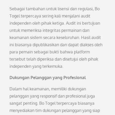
Sebagai tambahan untuk lisensi dan regulasi, Bo
Togel terpercaya sering kali menjalani audit
independen oleh pihak ketiga. Audit ini bertujuan
untuk memeriksa integritas permainan dan
keamanan sistem secara keseluruhan. Hasil audit
ini biasanya dipublikasikan dan dapat diakses oleh
para pemain sebagai bukti bahwa platform
tersebut telah diperiksa dan disetujui oleh pihak
independen yang terkemuka.
Dukungan Pelanggan yang Profesional
Dalam hal keamanan, memiliki dukungan
pelanggan yang responsif dan profesional juga
sangat penting. Bo Togel terpercaya biasanya
menyediakan tim dukungan pelanggan yang siap