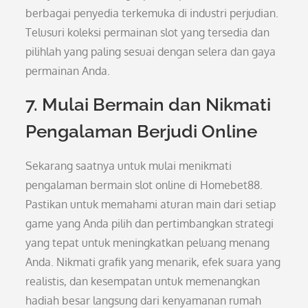
berbagai penyedia terkemuka di industri perjudian.
Telusuri koleksi permainan slot yang tersedia dan
pilihlah yang paling sesuai dengan selera dan gaya
permainan Anda.
7. Mulai Bermain dan Nikmati
Pengalaman Berjudi Online
Sekarang saatnya untuk mulai menikmati
pengalaman bermain slot online di Homebet88.
Pastikan untuk memahami aturan main dari setiap
game yang Anda pilih dan pertimbangkan strategi
yang tepat untuk meningkatkan peluang menang
Anda. Nikmati grafik yang menarik, efek suara yang
realistis, dan kesempatan untuk memenangkan
hadiah besar langsung dari kenyamanan rumah