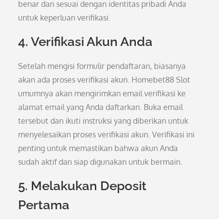
benar dan sesuai dengan identitas pribadi Anda
untuk keperluan verifikasi.
4. Verifikasi Akun Anda
Setelah mengisi formulir pendaftaran, biasanya
akan ada proses verifikasi akun. Homebet88 Slot
umumnya akan mengirimkan email verifikasi ke
alamat email yang Anda daftarkan. Buka email
tersebut dan ikuti instruksi yang diberikan untuk
menyelesaikan proses verifikasi akun. Verifikasi ini
penting untuk memastikan bahwa akun Anda
sudah aktif dan siap digunakan untuk bermain.
5. Melakukan Deposit
Pertama