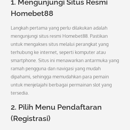
1. Mengunjungi Situs Resmi
Homebet88
Langkah pertama yang perlu dilakukan adalah
mengunjungi situs resmi Homebet88. Pastikan
untuk mengakses situs melalui perangkat yang
terhubung ke internet, seperti komputer atau
smartphone. Situs ini menawarkan antarmuka yang
ramah pengguna dan navigasi yang mudah
dipahami, sehingga memudahkan para pemain
untuk menjelajahi berbagai permainan slot yang
tersedia.
2. Pilih Menu Pendaftaran
(Registrasi)